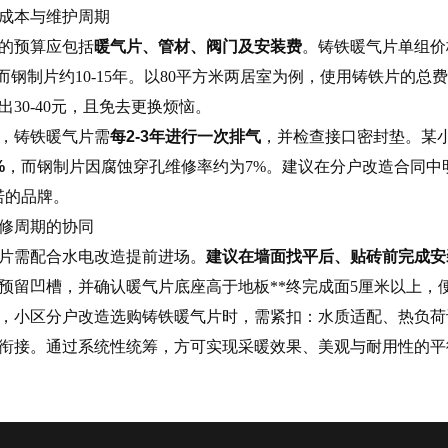
成本与维护周期
的预算应包括
暖气片、管材、阀门及安装费
。铸铁暖气片单组价格
年，而钢制片约10-15年。以80平方米两居室为例，使用铸铁片的总费
出30-40元，且免去更换烦恼。
，铸铁暖气片需
每2-3年进行一次排气
，并检查接口密封垫。某
%
，而钢制片因腐蚀穿孔维修率约为7%。建议在分户改造合同中
诺的品牌。
修周期的协同
片需配合水电改造提前进场。
建议在墙面找平后、贴砖前完成安
预留凹槽，并确认暖气片底座高于地板**终完成面5厘米以上，
，小区分户改造选购铸铁暖气片时，需紧扣：水质适配、热负荷
衔接。通过系统性统筹，方可实现采暖效果、美观与耐用性的平