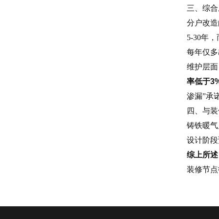
三、综合
分户改造
5-30
每年仅多
维护层面
率低于3
渗漏”承
四、与装
铸铁暖气
设计阶段
综上所述
装修节点