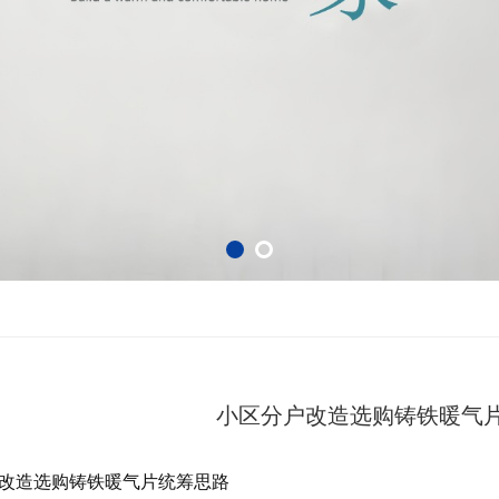
小区分户改造选购铸铁暖气
改造选购铸铁暖气片统筹思路