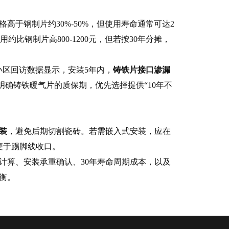
高于钢制片约30%-50%，但使用寿命通常可达2
用约比钢制片高800-1200元，但若按30年分摊，
小区回访数据显示，安装5年内，
铸铁片接口渗漏
明确
铸铁暖气片的质保期
，优先选择提供“10年不
装
，避免后期切割瓷砖。若需嵌入式安装，应在
便于踢脚线收口。
计算、安装承重确认、30年寿命周期成本，以及
衡。