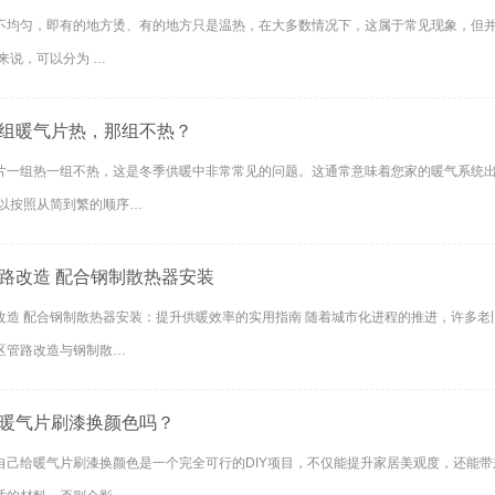
不均匀，即有的地方烫、有的地方只是温热，在大多数情况下，这属于常见现象，但并非
来说，可以分为 …
组暖气片热，那组不热？
片一组热一组不热，这是冬季供暖中非常常见的问题。这通常意味着您家的暖气系统
可以按照从简到繁的顺序…
路改造 配合钢制散热器安装
改造 配合钢制散热器安装：提升供暖效率的实用指南 随着城市化进程的推进，许多
区管路改造与钢制散…
暖气片刷漆换颜色吗？
自己给暖气片刷漆换颜色是一个完全可行的DIY项目，不仅能提升家居美观度，还能带