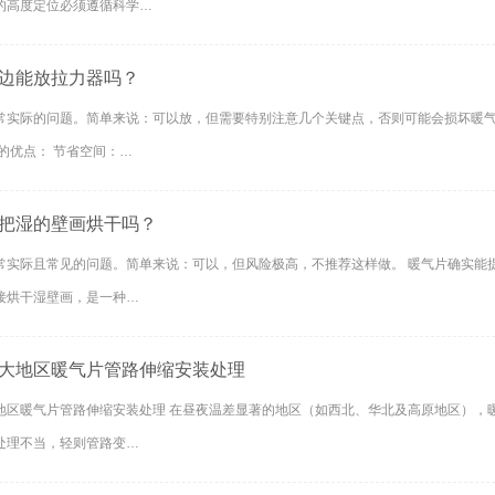
的高度定位必须遵循科学…
边能放拉力器吗？
常实际的问题。简单来说：可以放，但需要特别注意几个关键点，否则可能会损坏暖气
项： 可以放的优点： 节省空间：…
把湿的壁画烘干吗？
常实际且常见的问题。简单来说：可以，但风险极高，不推荐这样做。 暖气片确实能
接烘干湿壁画，是一种…
大地区暖气片管路伸缩安装处理
地区暖气片管路伸缩安装处理 在昼夜温差显著的地区（如西北、华北及高原地区），
处理不当，轻则管路变…