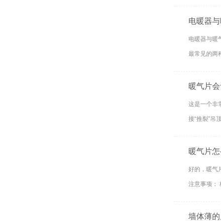
电暖器与
电暖器与暖
最常见的两
暖气片会
这是一个非
接“推裂”吊
暖气片怎
好的，暖气
注意事项： 
墙体薄的