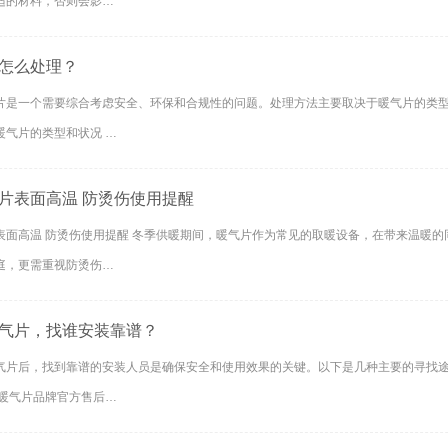
适的材料，否则会影…
怎么处理？
片是一个需要综合考虑安全、环保和合规性的问题。处理方法主要取决于暖气片的类型
暖气片的类型和状况 …
片表面高温 防烫伤使用提醒
表面高温 防烫伤使用提醒 冬季供暖期间，暖气片作为常见的取暖设备，在带来温暖
庭，更需重视防烫伤…
气片，找谁安装靠谱？
气片后，找到靠谱的安装人员是确保安全和使用效果的关键。以下是几种主要的寻找途
 联系暖气片品牌官方售后…