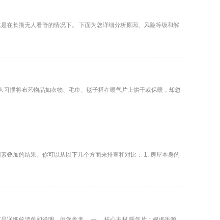
是在长期无人看管的情况下。 下面为您详细分析原因、风险等级和解
多人习惯将布艺物品如衣物、毛巾、毯子搭在暖气片上烘干或保暖，却忽
叠加的结果。你可以从以下几个方面来排查和对比： 1. 房屋本身的
和说明，供您参考。 一、 核心主材 暖气片：根据热源