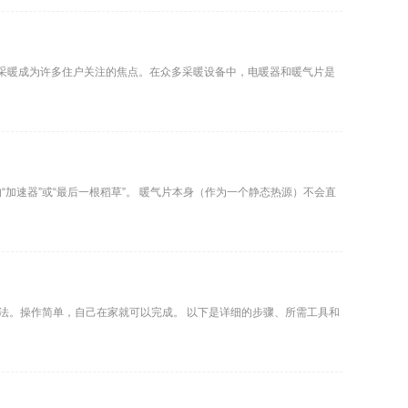
庭采暖成为许多住户关注的焦点。在众多采暖设备中，电暖器和暖气片是
加速器”或“最后一根稻草”。 暖气片本身（作为一个静态热源）不会直
法。操作简单，自己在家就可以完成。 以下是详细的步骤、所需工具和