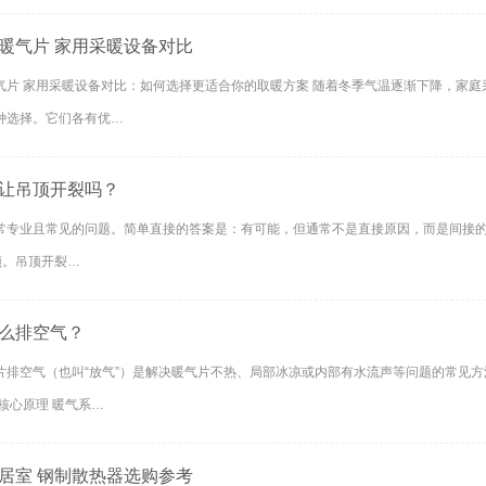
暖气片 家用采暖设备对比
气片 家用采暖设备对比：如何选择更适合你的取暖方案 随着冬季气温逐渐下降，家
种选择。它们各有优…
让吊顶开裂吗？
常专业且常见的问题。简单直接的答案是：有可能，但通常不是直接原因，而是间接的“
顶。吊顶开裂…
么排空气？
片排空气（也叫“放气”）是解决暖气片不热、局部冰凉或内部有水流声等问题的常见方
核心原理 暖气系…
居室 钢制散热器选购参考