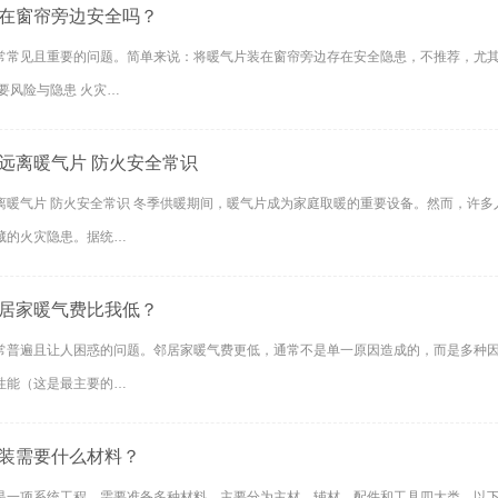
在窗帘旁边安全吗？
常常见且重要的问题。简单来说：将暖气片装在窗帘旁边存在安全隐患，不推荐，尤其
决方案： 主要风险与隐患 火灾…
远离暖气片 防火安全常识
离暖气片 防火安全常识 冬季供暖期间，暖气片成为家庭取暖的重要设备。然而，许
藏的火灾隐患。据统…
居家暖气费比我低？
常普遍且让人困惑的问题。邻居家暖气费更低，通常不是单一原因造成的，而是多种因素
性能（这是最主要的…
装需要什么材料？
一项系统工程，需要准备多种材料，主要分为主材、辅材、配件和工具四大类。以下是详细的清单