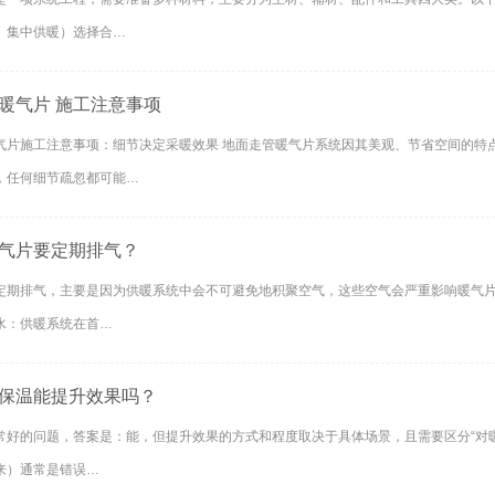
、集中供暖）选择合…
暖气片 施工注意事项
气片施工注意事项：细节决定采暖效果 地面走管暖气片系统因其美观、节省空间的特
，任何细节疏忽都可能…
气片要定期排气？
期排气，主要是因为供暖系统中会不可避免地积聚空气，这些空气会严重影响暖气片的正常工作。以下是
水：供暖系统在首…
保温能提升效果吗？
常好的问题，答案是：能，但提升效果的方式和程度取决于具体场景，且需要区分“对暖
来）通常是错误…