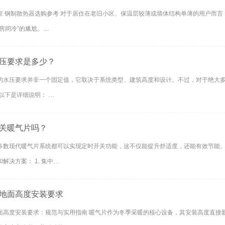
室 钢制散热器选购参考 对于居住在老旧小区、保温层较薄或墙体结构单薄的用户而
房间冷”的尴尬。…
压要求是多少？
的水压要求并非一个固定值，它取决于系统类型、建筑高度和设计。不过，对于绝大
以下是详细说明： …
关暖气片吗？
多数现代暖气片系统都可以实现定时开关功能，这不仅能提升舒适度，还能有效节能。
解决方案： 1. 集中…
地面高度安装要求
面高度安装要求：规范与实用指南 暖气片作为冬季采暖的核心设备，其安装高度直接