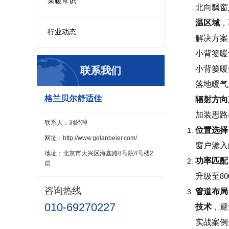
采暖常识
北向飘窗
温区域
，
行业动态
解决方案
小背篓暖
小背篓暖
联系我们
落地暖气
格兰贝尔舒适佳
辐射方向
加装思路
联系人：刘经理
位置选择
网址：http://www.gelanbeier.com/
窗户渗入
地址：北京市大兴区海鑫路8号院4号楼2
功率匹配
层
升级至8
咨询热线
管道布局
010-69270227
技术
，避
实战案例