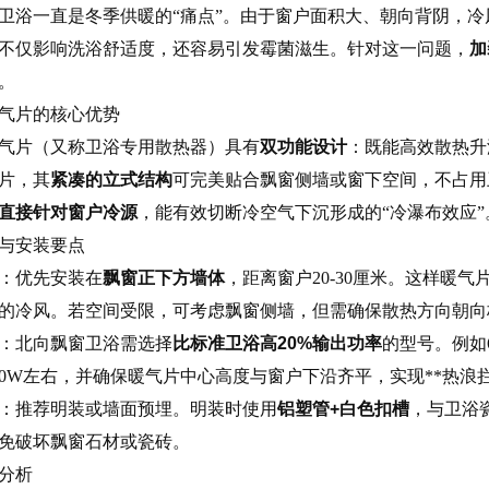
卫浴一直是冬季供暖的“痛点”。由于窗户面积大、朝向背阴，
不仅影响洗浴舒适度，还容易引发霉菌滋生。针对这一问题，
加
。
气片的核心优势
气片（又称卫浴专用散热器）具有
双功能设计
：既能高效散热升
片，其
紧凑的立式结构
可完美贴合飘窗侧墙或窗下空间，不占用
直接针对窗户冷源
，能有效切断冷空气下沉形成的“冷瀑布效应”
与安装要点
：优先安装在
飘窗正下方墙体
，距离窗户20-30厘米。这样暖
的冷风。若空间受限，可考虑飘窗侧墙，但需确保散热方向朝向
：北向飘窗卫浴需选择
比标准卫浴高20%输出功率
的型号。例如
00W左右，并确保暖气片中心高度与窗户下沿齐平，实现**热浪
：推荐明装或墙面预埋。明装时使用
铝塑管+白色扣槽
，与卫浴
免破坏飘窗石材或瓷砖。
分析