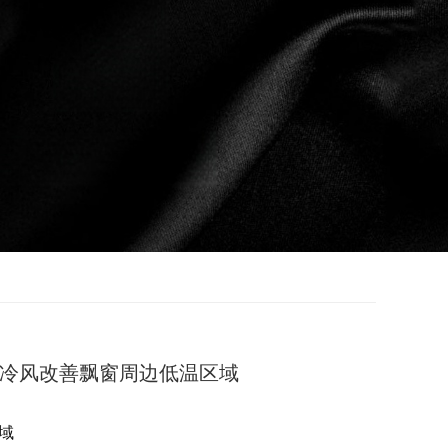
户冷风改善飘窗周边低温区域
域