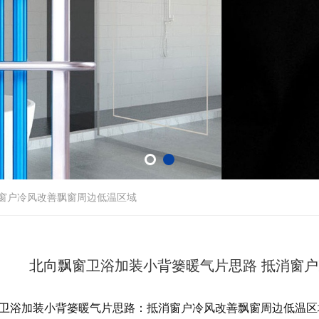
窗户冷风改善飘窗周边低温区域
北向飘窗卫浴加装小背篓暖气片思路 抵消窗
卫浴加装小背篓暖气片思路：抵消窗户冷风改善飘窗周边低温区