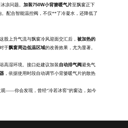
砖冰凉问题。
加装750W小背篓暖气片
至飘窗正下
内。配合智能温控阀，不仅**了冷凝水，还降低了
这股上升气流与飘窗冷风迎面交汇后，
被加热的
对于
飘窗周边低温区域
的改善效果，尤为显著。
浴高湿环境。接口处建议加装
自动排气阀
避免气
器
，依据使用时段自动调节小背篓暖气片的散热
改观——你会发现，曾经“冷若冰窖”的窗边，如今