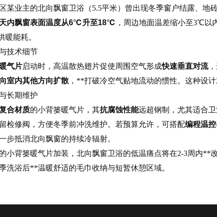
区某业主的北向飘窗卫浴（5.5平米）曾出现冬季窗户结露、地
天内飘窗表面温度从6℃升至18℃
，周边地面温差缩小至3℃以
的供暖能耗。
与技术细节
暖气片
启动时，高温散热翅片促使周围空气形成
快速垂直对流
，
向室内其他方向扩散
，**打破冷空气贴地流动的惯性。这种设计
与长期维护
复合材质
的小背篓暖气片，其
抗腐蚀性能
远超钢制，尤其适合卫
留检修阀，方便冬季前冲洗维护。若预算允许，可搭配
编程温控
一步抵消北向飘窗的持续冷辐射。
的小背篓暖气片加装，北向飘窗卫浴的低温痛点将在2-3周内**
季洗浴后**温暖舒适的毛巾收纳与短暂休憩区域。