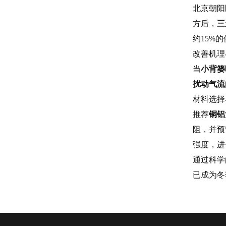
北京朝阳
方后，
三
约15%
改善机理
当
小背篓
扰动气流
材料选择
推荐
铜铝
阻，并预
强度，进
通过科学
已成为冬