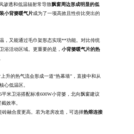
冷风渗透和低温辐射常导致
飘窗周边形成明显的低
装小背篓暖气片
成为了一项高效且性价比突出的
温，又能通过毛巾架形态实现**功能。对比传统
卫浴活动区域。更重要的是，
小背篓暖气片的热
。
气片上升的热气流会形成一道“热幕墙”，直接中和从
核心低温区。
6平米卫浴搭配标准600W小背篓，北向飘窗建议
拦截效率。
瓷砖融合度更高。若为老房改造，可选择
热熔连接