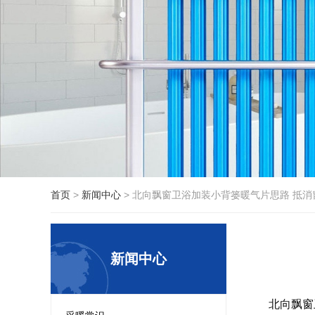
首页
>
新闻中心
>
北向飘窗卫浴加装小背篓暖气片思路 抵消
新闻中心
北向飘窗