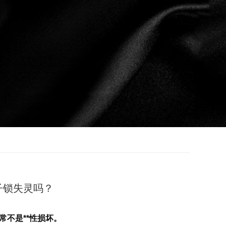
子锁失灵吗？
常不是**性损坏。