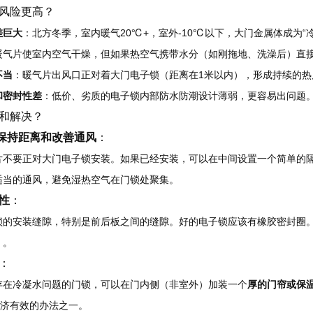
风险更高？
差巨大
：北方冬季，室内暖气20℃+，室外-10℃以下，大门金属体成为“
暖气片使室内空气干燥，但如果热空气携带水分（如刚拖地、洗澡后）直
不当
：暖气片出风口正对着大门电子锁（距离在1米以内），形成持续的热
和密封性差
：低价、劣质的电子锁内部防水防潮设计薄弱，更容易出问题
和解决？
：保持距离和改善通风
：
片不要正对大门电子锁安装。如果已经安装，可以在中间设置一个简单的
适当的通风，避免湿热空气在门锁处聚集。
性
：
锁的安装缝隙，特别是前后板之间的缝隙。好的电子锁应该有橡胶密封圈
）。
：
存在冷凝水问题的门锁，可以在门内侧（非室外）加装一个
厚的门帘或保
经济有效的办法之一。