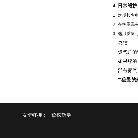
日常维护
定期检查
在换季温
选用质量
总结
暖气片的
如果您的
部有雾气
**稳妥的
友情链接：
欧徕斯曼