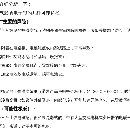
详细分析一下：
气影响电子锁的几种可能途径
**主要的风险）
：
暖气片散发的热湿空气（特别是如果室内晾晒衣物、做饭等增加了湿度）
珠附着在电路板、电池触点或内部线路上，可能导致：
起临时性功能紊乱（如乱码、误报警）。
期积累会腐蚀金属触点，导致接触不良，**终失灵。
：加速电池放电或漏液，损坏电池仓。
：
指定的工作温度范围（通常产品说明书会标明，如 -20°C ~ 60°C
的
冷热交替
（如锁体外部受热，内部仍冷）可能加速元件老化，或导致塑
（可能性极低）
：
身不产生强电磁场。但如果是老式的、带有大型交流电机或变压器的电暖
扰设计来说，这基本可以忽略。