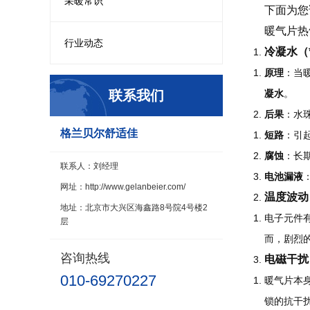
采暖常识
下面为您
暖气片热
行业动态
冷凝水（
原理
：当
联系我们
凝水
。
后果
：水
格兰贝尔舒适佳
短路
：引
腐蚀
：长
联系人：刘经理
电池漏液
网址：http://www.gelanbeier.com/
温度波动
地址：北京市大兴区海鑫路8号院4号楼2
电子元件有
层
而，剧烈
咨询热线
电磁干扰
010-69270227
暖气片本
锁的抗干